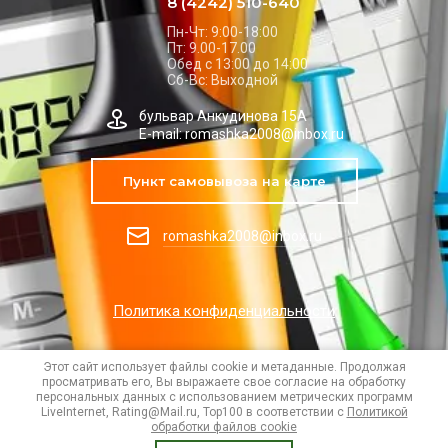
8 (4242) 510-640
Пн-Чт: 9:00-18:00
Пт: 9.00-17.00
Обед с 13:00 до 14:00
Сб-Вс: Выходной
бульвар Анкудинова 15А
E-mail: romashka2008@inbox.ru
Пункт самовывоза на карте
romashka2008@inbox.ru
Политика конфиденциальности
Этот сайт использует файлы cookie и метаданные. Продолжая
просматривать его, Вы выражаете свое согласие на обработку
персональных данных с использованием метрических программ
LiveInternet, Rating@Mail.ru, Top100 в соответствии с
Политикой
обработки файлов cookie