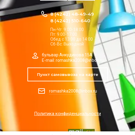
8 (4242) 48-49-49
8 (4242) 510-640
Пн-Чт: 9:00-18:00
Пт: 9.00-17.00
Обед с 13:00 до 14:00
Сб-Вс: Выходной
бульвар Анкудинова 15А
E-mail: romashka2008@inbox.ru
Пункт самовывоза на карте
romashka2008@inbox.ru
Политика конфиденциальности