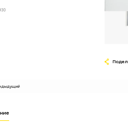
930
Подел
едыдущий
ние