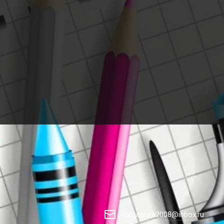
romashka2008@inbox.ru