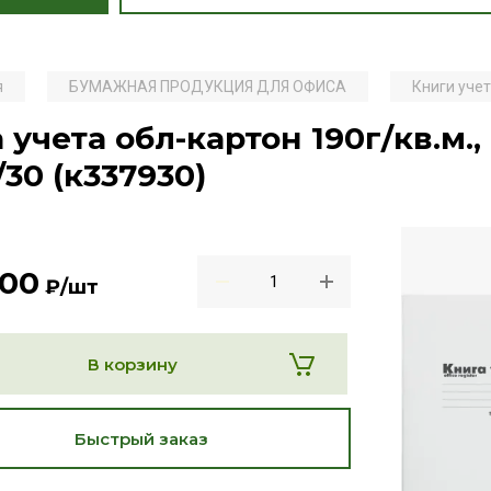
я
БУМАЖНАЯ ПРОДУКЦИЯ ДЛЯ ОФИСА
Книги учет
 учета обл-картон 190г/кв.м.,
/30 (к337930)
.00
₽
/шт
В корзину
Быстрый заказ