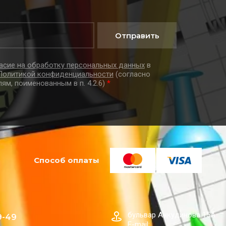
Отправить
асие на обработку персональных данных
в
Политикой конфиденциальности
(согласно
лям, поименованным в п. 4.2.6)
*
Способ оплаты
бульвар Анкудинова 15А
9-49
E-mail: