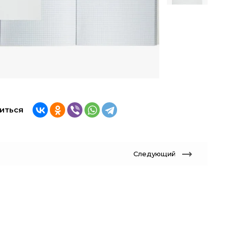
иться
Следующий