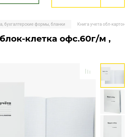
а, бухгалтерские формы, бланки
Книга учета обл-картон 190г/к
 блок-клетка офс.60г/м ,