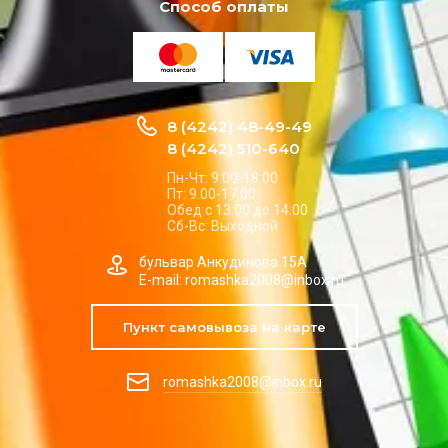
Способ оплаты
8 (4242) 48-49-49
8 (4242) 510-640
Пн-Чт: 9:00-18:00
Пт: 9.00-17.00
Обед с 13:00 до 14:00
Сб-Вс: Выходной
бульвар Анкудинова 15А
E-mail: romashka2008@inbox.ru
Пункт самовывоза на карте
romashka2008@inbox.ru